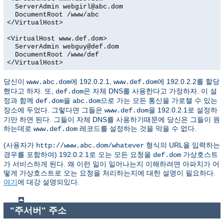
ServerAdmin webgirl@abc.dom
DocumentRoot /www/abc
</VirtualHost>
<VirtualHost www.def.dom>
ServerAdmin webguy@def.dom
DocumentRoot /www/def
</VirtualHost>
당신이
에 192.0.2.1,
에 192.0.2.2를 할당
www.abc.dom
www.def.dom
했다고 하자. 또,
은 자체 DNS를 사용한다고 가정하자. 이 설
def.dom
정과 함께
을
으로 가는 모든 통신을 가로챌 수 있는
def.dom
abc.dom
장소에 두었다. 그렇다면 그들은
을 192.0.2.1로 설정하
www.def.dom
기만 하면 된다. 그들이 자체 DNS를 사용하기때문에 당신은 그들이 원
하는데로
레코드를 설정하는 것을 막을 수 없다.
www.def.dom
(사용자가
형식의 URL을 입력하는
http://www.abc.dom/whatever
경우를 포함하여) 192.0.2.1로 오는 모든 요청을
가상호스트
def.dom
가 서비스하게 된다. 왜 이런 일이 일어나는지 이해하려면 아파치가 어
떻게 가상호스트로 오는 요청을 처리하는지에 대한 설명이 필요하다.
여기
에 대강 설명되있다.
"주서버" 주소