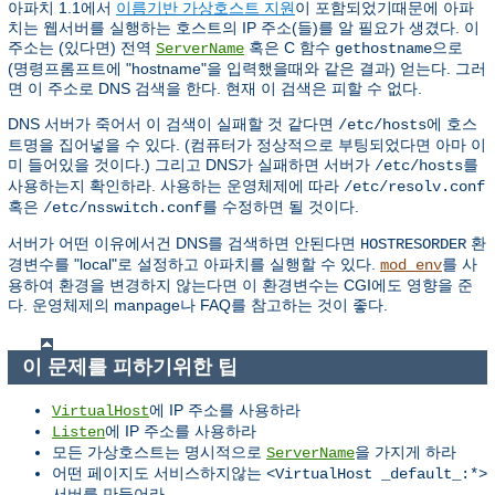
아파치 1.1에서
이름기반 가상호스트 지원
이 포함되었기때문에 아파
치는 웹서버를 실행하는 호스트의 IP 주소(들)를 알 필요가 생겼다. 이
주소는 (있다면) 전역
혹은 C 함수
으로
ServerName
gethostname
(명령프롬프트에 "hostname"을 입력했을때와 같은 결과) 얻는다. 그러
면 이 주소로 DNS 검색을 한다. 현재 이 검색은 피할 수 없다.
DNS 서버가 죽어서 이 검색이 실패할 것 같다면
에 호스
/etc/hosts
트명을 집어넣을 수 있다. (컴퓨터가 정상적으로 부팅되었다면 아마 이
미 들어있을 것이다.) 그리고 DNS가 실패하면 서버가
를
/etc/hosts
사용하는지 확인하라. 사용하는 운영체제에 따라
/etc/resolv.conf
혹은
를 수정하면 될 것이다.
/etc/nsswitch.conf
서버가 어떤 이유에서건 DNS를 검색하면 안된다면
환
HOSTRESORDER
경변수를 "local"로 설정하고 아파치를 실행할 수 있다.
를 사
mod_env
용하여 환경을 변경하지 않는다면 이 환경변수는 CGI에도 영향을 준
다. 운영체제의 manpage나 FAQ를 참고하는 것이 좋다.
이 문제를 피하기위한 팁
에 IP 주소를 사용하라
VirtualHost
에 IP 주소를 사용하라
Listen
모든 가상호스트는 명시적으로
을 가지게 하라
ServerName
어떤 페이지도 서비스하지않는
<VirtualHost _default_:*>
서버를 만들어라