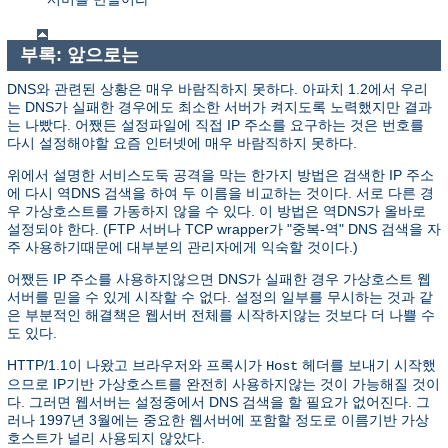
부록: 앞으로는
DNS와 관련된 상황은 매우 바람직하지 못하다. 아파치 1.2에서 우리
는 DNS가 실패한 경우에도 최소한 서버가 켜지도록 노력했지만 결과
는 나빴다. 어쨌든 설정파일에 직접 IP 주소를 요구하는 것은 번호를
다시 설정해야할 요즘 인터넷에 매우 바람직하지 못하다.
위에서 설명한 서비스도둑 공격을 막는 한가지 방법은 검색한 IP 주소
에 다시 역DNS 검색을 하여 두 이름을 비교하는 것이다. 서로 다른 경
우 가상호스트를 가동하지 않을 수 있다. 이 방법은 역DNS가 올바로
설정되야 한다. (FTP 서버나 TCP wrapper가 "중복-역" DNS 검색을 자
주 사용하기때문에 대부분의 관리자에게 익숙할 것이다.)
어쨌든 IP 주소를 사용하지않으면 DNS가 실패한 경우 가상호스트 웹
서버를 믿을 수 있게 시작할 수 없다. 설정의 일부를 무시하는 것과 같
은 부분적인 해결책은 웹서버 전체를 시작하지않는 것보다 더 나쁠 수
도 있다.
HTTP/1.1이 나왔고 브라우저와 프록시가
헤더를 보내기 시작했
Host
으므로 IP기반 가상호스트를 완전히 사용하지않는 것이 가능해질 것이
다. 그러면 웹서버는 설정중에서 DNS 검색을 할 필요가 없어진다. 그
러나 1997년 3월에는 중요한 웹서버에 포함할 정도로 이름기반 가상
호스트가 널리 사용되지 않았다.