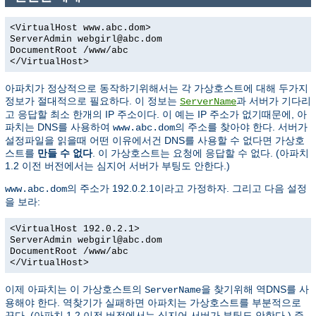
<VirtualHost www.abc.dom>
ServerAdmin webgirl@abc.dom
DocumentRoot /www/abc
</VirtualHost>
아파치가 정상적으로 동작하기위해서는 각 가상호스트에 대해 두가지
정보가 절대적으로 필요하다. 이 정보는
과 서버가 기다리
ServerName
고 응답할 최소 한개의 IP 주소이다. 이 예는 IP 주소가 없기때문에, 아
파치는 DNS를 사용하여
의 주소를 찾아야 한다. 서버가
www.abc.dom
설정파일을 읽을때 어떤 이유에서건 DNS를 사용할 수 없다면 가상호
스트를
만들 수 없다
. 이 가상호스트는 요청에 응답할 수 없다. (아파치
1.2 이전 버전에서는 심지어 서버가 부팅도 안한다.)
의 주소가 192.0.2.1이라고 가정하자. 그리고 다음 설정
www.abc.dom
을 보라:
<VirtualHost 192.0.2.1>
ServerAdmin webgirl@abc.dom
DocumentRoot /www/abc
</VirtualHost>
이제 아파치는 이 가상호스트의
을 찾기위해 역DNS를 사
ServerName
용해야 한다. 역찾기가 실패하면 아파치는 가상호스트를 부분적으로
끈다. (아파치 1.2 이전 버전에서는 심지어 서버가 부팅도 안한다.) 즉,