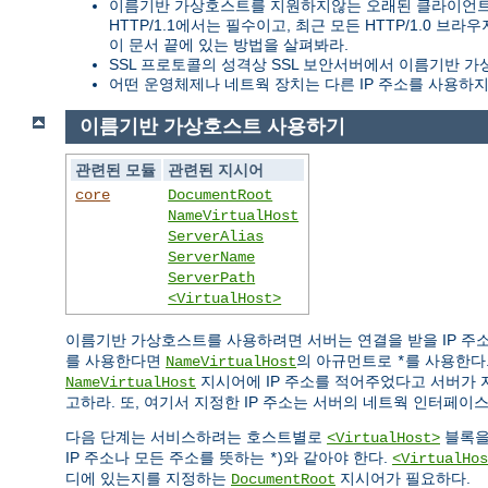
이름기반 가상호스트를 지원하지않는 오래된 클라이언트들이
HTTP/1.1에서는 필수이고, 최근 모든 HTTP/1.
이 문서 끝에 있는 방법을 살펴봐라.
SSL 프로토콜의 성격상 SSL 보안서버에서 이름기반 가
어떤 운영체제나 네트웍 장치는 다른 IP 주소를 사용하지 
이름기반 가상호스트 사용하기
관련된 모듈
관련된 지시어
core
DocumentRoot
NameVirtualHost
ServerAlias
ServerName
ServerPath
<VirtualHost>
이름기반 가상호스트를 사용하려면 서버는 연결을 받을 IP 주소
를 사용한다면
의 아규먼트로
를 사용한다.
NameVirtualHost
*
지시어에 IP 주소를 적어주었다고 서버가 
NameVirtualHost
고하라. 또, 여기서 지정한 IP 주소는 서버의 네트웍 인터페이
다음 단계는 서비스하려는 호스트별로
블록을
<VirtualHost>
IP 주소나 모든 주소를 뜻하는
)와 같아야 한다.
*
<VirtualHos
디에 있는지를 지정하는
지시어가 필요하다.
DocumentRoot