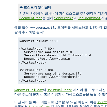
주 호스트가 없어진다
기존에 사용하던 웹서버에 가상호스트를 추가한다면 기존에
는 전체
과
와 
DocumentRoot
ServerName
DocumentRoot
예를 들어
도메인을 서비스하고 있었는데 같은
www.domain.tld
같이 추가하면 된다:
NameVirtualHost *:80
<VirtualHost *:80>
ServerName www.domain.tld
ServerAlias domain.tld *.domain.tld
DocumentRoot /www/domain
</VirtualHost>
<VirtualHost *:80>
ServerName www.otherdomain.tld
DocumentRoot /www/otherdomain
</VirtualHost>
와
지시어 둘 모두
대신 
NameVirtualHost
<VirtualHost>
*
다른 주소에 IP기반 혹은 이름기반 가상호스트들을 돌릴 수 있다
어떤 서버는 여러 이름으로 접속할 수 있길 바란다. 이는
<Virt
블록에서
지시어를 사용하면 열거한 이름으로 같
ServerAlias