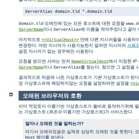
ServerAlias domain.tld *.domain.tld
도메인에 있는 모든 호스트에 대한 요청을
domain.tld
www.d
이나
에 이름을 적어주었다고 끝이 아
ServerName
ServerAlias
마지막으로
안에 다른 지시어들을 사용하여
<<VirtualHost>>
변경한다. 어떤 지시어가 사용가능한지 알려면 지시어의
사용
설정 지시어가 없는 경우에만 사용된다.
요청을 받으면 서버는 먼저
에서 지정한 IP
NameVirtualHost
이나
를 찾는다. 찾으면 그 설정을
ServerName
ServerAlias
결과적으로 처음에 나온 가상호스트가
기본
가상호스트가 된다.
정 가상호스트에 해당하지않는 요청을 설정하려면 설정을
<Vi
오래된 브라우저와 호환
이미 적었듯이 이름기반 가상호스트가 올바로 동작하기위해 필요
는 가상호스트 (
최초의
이름기반 가상호스트)가 서비스한다.
얼마나 오래된 것을 말하는가?
여기서 오래되었음은 실제로 상당히 오래된 것을 뜻한다. 
헤더를 보낸다.
Host