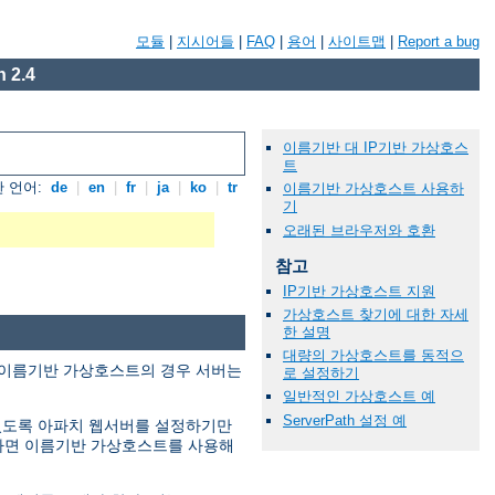
모듈
|
지시어들
|
FAQ
|
용어
|
사이트맵
|
Report a bug
 2.4
이름기반 대 IP기반 가상호스
트
 언어:
de
|
en
|
fr
|
ja
|
ko
|
tr
이름기반 가상호스트 사용하
기
오래된 브라우저와 호환
참고
IP기반 가상호스트 지원
가상호스트 찾기에 대한 자세
한 설명
대량의 가상호스트를 동적으
. 이름기반 가상호스트의 경우 서버는
로 설정하기
일반적인 가상호스트 예
ServerPath 설정 예
 있도록 아파치 웹서버를 설정하기만
없다면 이름기반 가상호스트를 사용해