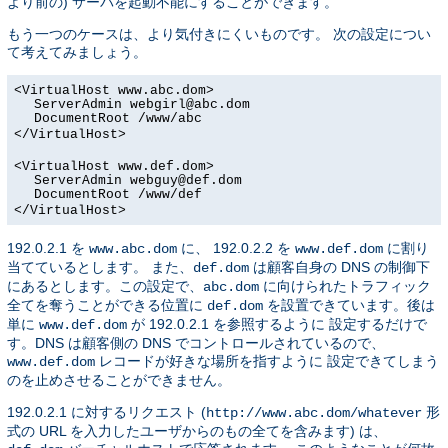
より前の) サーバを起動不能にすることができます。
もう一つのケースは、より気付きにくいものです。 次の設定につい
て考えてみましょう。
<VirtualHost www.abc.dom>
ServerAdmin webgirl@abc.dom
DocumentRoot /www/abc
</VirtualHost>
<VirtualHost www.def.dom>
ServerAdmin webguy@def.dom
DocumentRoot /www/def
</VirtualHost>
192.0.2.1 を
に、 192.0.2.2 を
に割り
www.abc.dom
www.def.dom
当てているとします。 また、
は顧客自身の DNS の制御下
def.dom
にあるとします。この設定で、
に向けられたトラフィック
abc.dom
全てを奪うことができる位置に
を設置できています。後は
def.dom
単に
が 192.0.2.1 を参照するように 設定するだけで
www.def.dom
す。DNS は顧客側の DNS でコントロールされているので、
レコードが好きな場所を指すように 設定できてしまう
www.def.dom
のを止めさせることができません。
192.0.2.1 に対するリクエスト (
形
http://www.abc.dom/whatever
式の URL を入力したユーザからのもの全てを含みます) は、