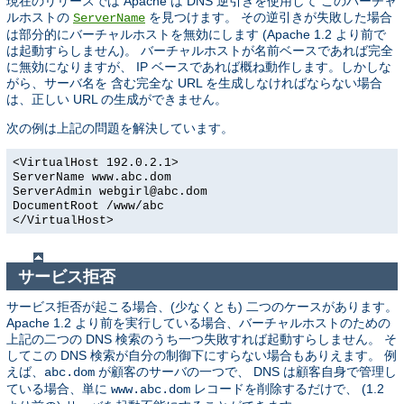
現在のリリースでは Apache は DNS 逆引きを使用して このバーチャ
ルホストの
を見つけます。 その逆引きが失敗した場合
ServerName
は部分的にバーチャルホストを無効にします (Apache 1.2 より前で
は起動すらしません)。 バーチャルホストが名前ベースであれば完全
に無効になりますが、 IP ベースであれば概ね動作します。しかしな
がら、サーバ名を 含む完全な URL を生成しなければならない場合
は、正しい URL の生成ができません。
次の例は上記の問題を解決しています。
<VirtualHost 192.0.2.1>
ServerName www.abc.dom
ServerAdmin webgirl@abc.dom
DocumentRoot /www/abc
</VirtualHost>
サービス拒否
サービス拒否が起こる場合、(少なくとも) 二つのケースがあります。
Apache 1.2 より前を実行している場合、バーチャルホストのための
上記の二つの DNS 検索のうち一つ失敗すれば起動すらしません。 そ
してこの DNS 検索が自分の制御下にすらない場合もありえます。 例
えば、
が顧客のサーバの一つで、 DNS は顧客自身で管理し
abc.dom
ている場合、単に
レコードを削除するだけで、 (1.2
www.abc.dom