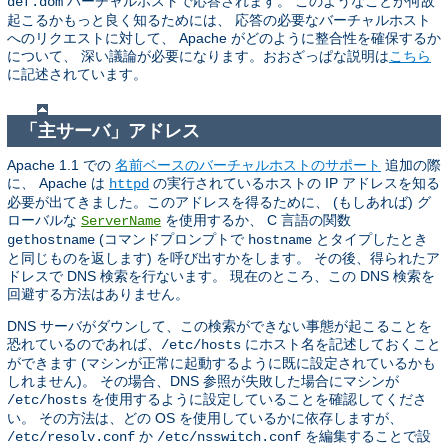
バーチャルホストで応答されます。 このようなことが何故
def.dom
起こるかもっと良く知るためには、 応答の必要なバーチャルホスト
へのリクエストに対して、 Apache がどのように整合性を確保するか
について、 深い議論が必要になります。おおざっぱな説明は
こちら
に記述されています。
「主サーバ」アドレス
Apache 1.1 での
名前ベースのバーチャルホストのサポート
追加の際
に、 Apache は
の実行されているホストの IP アドレスを知る
httpd
必要が出てきました。このアドレスを得るために、 (もしあれば) グ
ローバルな
を使用するか、 C 言語の関数
ServerName
(コマンドプロンプトで
とタイプしたとき
gethostname
hostname
と同じものを返します) を呼び出すかをします。 その後、得られたア
ドレスで DNS 検索を行ないます。 現在のところ、この DNS 検索を
回避する方法はありません。
DNS サーバがダウンして、この検索ができない事態が起こることを
恐れているのであれば、
にホスト名を記述しておくこと
/etc/hosts
ができます (マシンが正常に起動するように既に設定されているかも
しれません)。 その場合、DNS 参照が失敗した場合にマシンが
を使用するように設定していることを確認してくださ
/etc/hosts
い。 その方法は、どの OS を使用しているかに依存しますが、
か
を編集することで設
/etc/resolv.conf
/etc/nsswitch.conf