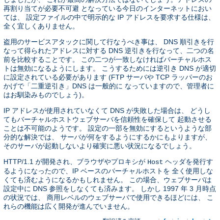
再割り当てが必要不可避 となっている今日のインターネットにおい
ては、 設定ファイルの中で明示的な IP アドレスを要求する仕様は、
全く宜しくありません。
盗用のサービスアタックに関して行なうべき事は、 DNS 順引きを行
なって得られたアドレスに対する DNS 逆引きを行なって、二つの名
前を比較することです。 この二つが一致しなければバーチャルホス
トは無効になるようにします。 こうするためには逆引き DNS が適切
に設定されている必要があります (FTP サーバや TCP ラッパーのお
かげで「二重逆引き」DNS は一般的に なっていますので、管理者に
はお馴染みものでしょう)。
IP アドレスが使用されていなくて DNS が失敗した場合は、 どうし
てもバーチャルホストウェブサーバを信頼性を確保して 起動させる
ことは不可能のようです。 設定の一部を無効にするというような部
分的な解決では、 サーバが何をするようにするかにもよりますが、
そのサーバが起動しないより確実に悪い状況になるでしょう。
HTTP/1.1 が開発され、ブラウザやプロキシが
ヘッダを発行す
Host
るようになったので、IP ベースのバーチャルホストを 全く使用しな
くても済むようになるかもしれません。 この場合、ウェブサーバは
設定中に DNS 参照をしなくても済みます。 しかし 1997 年 3 月時点
の状況では、 商用レベルのウェブサーバで使用できるほどには、 こ
れらの機能は広く開発が進んでいません。