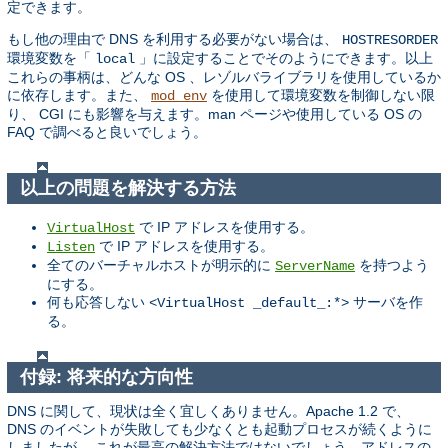
定できます。
もし他の理由で DNS を利用する必要がない場合は、
HOSTRESORDER
環境変数を「
」に設定することでそのようにできます。以上
local
これらの事柄は、どんな OS 、レゾルバライブラリを使用しているか
に依存します。また、
を使用して環境変数を制御しない限
mod_env
り、 CGI にも影響を与えます。man ページや使用している OS の
FAQ で調べると良いでしょう。
以上の問題を解決する方法
で IP アドレスを使用する。
VirtualHost
で IP アドレスを使用する。
Listen
全てのバーチャルホストが明示的に
を持つよう
ServerName
にする。
何も応答しない
サーバを作
<VirtualHost _default_:*>
る。
付録: 将来的な方向性
DNS に関して、現状は全く宜しくありません。Apache 1.2 で、
DNS のイベントが失敗しても少なくとも起動プロセスが続くように
しましたが、 これが最高の解決方法ではないでしょう。アドレスの