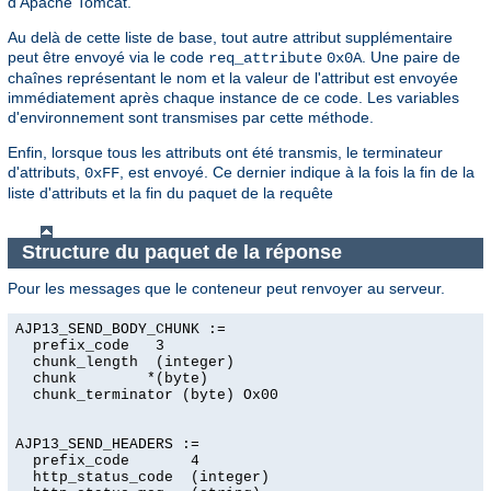
d'Apache Tomcat.
Au delà de cette liste de base, tout autre attribut supplémentaire
peut être envoyé via le code
. Une paire de
req_attribute
0x0A
chaînes représentant le nom et la valeur de l'attribut est envoyée
immédiatement après chaque instance de ce code. Les variables
d'environnement sont transmises par cette méthode.
Enfin, lorsque tous les attributs ont été transmis, le terminateur
d'attributs,
, est envoyé. Ce dernier indique à la fois la fin de la
0xFF
liste d'attributs et la fin du paquet de la requête
Structure du paquet de la réponse
Pour les messages que le conteneur peut renvoyer au serveur.
AJP13_SEND_BODY_CHUNK :=

  prefix_code   3

  chunk_length  (integer)

  chunk        *(byte)

  chunk_terminator (byte) Ox00

AJP13_SEND_HEADERS :=

  prefix_code       4

  http_status_code  (integer)
