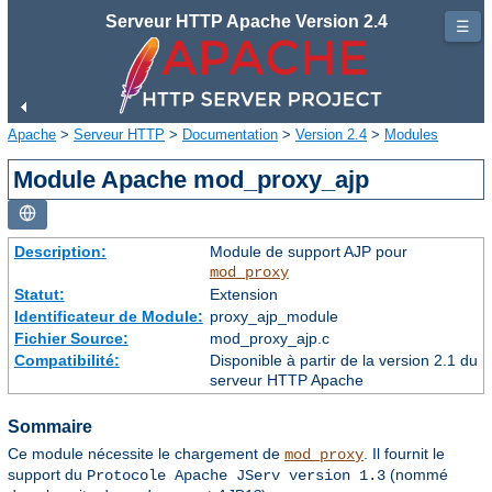
Serveur HTTP Apache Version 2.4
☰
Apache
>
Serveur HTTP
>
Documentation
>
Version 2.4
>
Modules
Module Apache mod_proxy_ajp
Description:
Module de support AJP pour
mod_proxy
Statut:
Extension
Identificateur de Module:
proxy_ajp_module
Fichier Source:
mod_proxy_ajp.c
Compatibilité:
Disponible à partir de la version 2.1 du
serveur HTTP Apache
Sommaire
Ce module nécessite le chargement de
. Il fournit le
mod_proxy
support du
(nommé
Protocole Apache JServ version 1.3