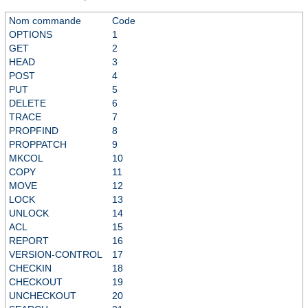
Nom commande
Code
OPTIONS
1
GET
2
HEAD
3
POST
4
PUT
5
DELETE
6
TRACE
7
PROPFIND
8
PROPPATCH
9
MKCOL
10
COPY
11
MOVE
12
LOCK
13
UNLOCK
14
ACL
15
REPORT
16
VERSION-CONTROL
17
CHECKIN
18
CHECKOUT
19
UNCHECKOUT
20