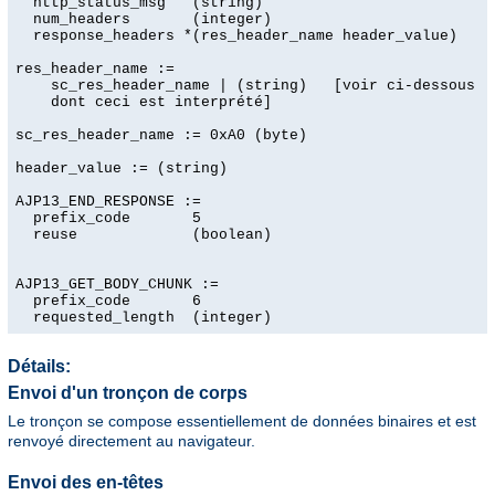
  http_status_msg   (string)

  num_headers       (integer)

  response_headers *(res_header_name header_value)

res_header_name :=

    sc_res_header_name | (string)   [voir ci-dessous po
    dont ceci est interprété]

sc_res_header_name := 0xA0 (byte)

header_value := (string)

AJP13_END_RESPONSE :=

  prefix_code       5

  reuse             (boolean)

AJP13_GET_BODY_CHUNK :=

  prefix_code       6

  requested_length  (integer)
Détails:
Envoi d'un tronçon de corps
Le tronçon se compose essentiellement de données binaires et est
renvoyé directement au navigateur.
Envoi des en-têtes