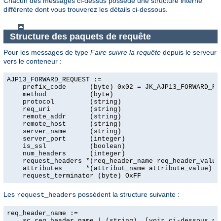
Chacun des messages ci-dessus possède une structure interne
différente dont vous trouverez les détails ci-dessous.
Structure des paquets de requête
Pour les messages de type
Faire suivre la requête
depuis le serveur
vers le conteneur :
AJP13_FORWARD_REQUEST :=

    prefix_code      (byte) 0x02 = JK_AJP13_FORWARD_REQ
    method           (byte)

    protocol         (string)

    req_uri          (string)

    remote_addr      (string)

    remote_host      (string)

    server_name      (string)

    server_port      (integer)

    is_ssl           (boolean)

    num_headers      (integer)

    request_headers *(req_header_name req_header_value)
    attributes      *(attribut_name attribute_value)

    request_terminator (byte) OxFF
Les
possèdent la structure suivante :
request_headers
req_header_name :=

    sc_req_header_name | (string)  [voir ci-dessous pou