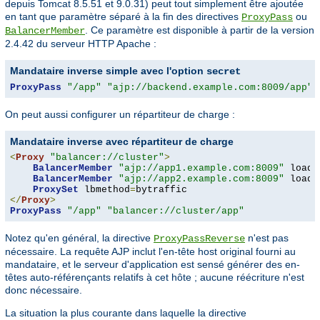
depuis Tomcat 8.5.51 et 9.0.31) peut tout simplement être ajoutée
en tant que paramètre séparé à la fin des directives
ou
ProxyPass
. Ce paramètre est disponible à partir de la version
BalancerMember
2.4.42 du serveur HTTP Apache :
Mandataire inverse simple avec l'option
secret
ProxyPass
"/app"
"ajp://backend.example.com:8009/app"
 
On peut aussi configurer un répartiteur de charge :
Mandataire inverse avec répartiteur de charge
<
Proxy
"balancer://cluster"
>
BalancerMember
"ajp://app1.example.com:8009"
 loadf
BalancerMember
"ajp://app2.example.com:8009"
 loadf
ProxySet
 lbmethod
=
</
Proxy
>
ProxyPass
"/app"
"balancer://cluster/app"
Notez qu'en général, la directive
n'est pas
ProxyPassReverse
nécessaire. La requête AJP inclut l'en-tête host original fourni au
mandataire, et le serveur d'application est sensé générer des en-
têtes auto-référençants relatifs à cet hôte ; aucune réécriture n'est
donc nécessaire.
La situation la plus courante dans laquelle la directive