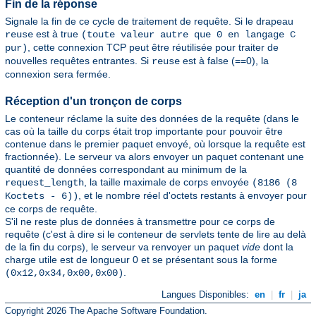
Fin de la réponse
Signale la fin de ce cycle de traitement de requête. Si le drapeau
est à true
reuse
(toute valeur autre que 0 en langage C
, cette connexion TCP peut être réutilisée pour traiter de
pur)
nouvelles requêtes entrantes. Si
est à false (==0), la
reuse
connexion sera fermée.
Réception d'un tronçon de corps
Le conteneur réclame la suite des données de la requête (dans le
cas où la taille du corps était trop importante pour pouvoir être
contenue dans le premier paquet envoyé, où lorsque la requête est
fractionnée). Le serveur va alors envoyer un paquet contenant une
quantité de données correspondant au minimum de la
, la taille maximale de corps envoyée
request_length
(8186 (8
, et le nombre réel d'octets restants à envoyer pour
Koctets - 6))
ce corps de requête.
S'il ne reste plus de données à transmettre pour ce corps de
requête (c'est à dire si le conteneur de servlets tente de lire au delà
de la fin du corps), le serveur va renvoyer un paquet
vide
dont la
charge utile est de longueur 0 et se présentant sous la forme
.
(0x12,0x34,0x00,0x00)
Langues Disponibles:
en
|
fr
|
ja
Copyright 2026 The Apache Software Foundation.