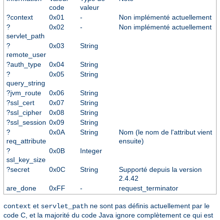
code
valeur
?context
0x01
-
Non implémenté actuellement
?
0x02
-
Non implémenté actuellement
servlet_path
?
0x03
String
remote_user
?auth_type
0x04
String
?
0x05
String
query_string
?jvm_route
0x06
String
?ssl_cert
0x07
String
?ssl_cipher
0x08
String
?ssl_session
0x09
String
?
0x0A
String
Nom (le nom de l'attribut vient
req_attribute
ensuite)
?
0x0B
Integer
ssl_key_size
?secret
0x0C
String
Supporté depuis la version
2.4.42
are_done
0xFF
-
request_terminator
et
ne sont pas définis actuellement par le
context
servlet_path
code C, et la majorité du code Java ignore complètement ce qui est