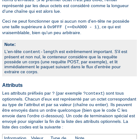
représenté par les deux octets est considéré comme la longueur
d'une chaîne qui est alors lue.
Ceci ne peut fonctionner que si aucun nom d'en-tête ne possède
une taille supérieure à
, ce qui est
0x9FFF (==0xA000 - 1)
vraisemblable, bien qu'un peu arbitraire.
Note:
L'en-tête
est extrêmement important. S'il est
content-length
présent et non nul, le conteneur considère que la requête
possède un corps (une requête POST, par exemple), et lit
immédiatement le paquet suivant dans le flux d'entrée pour
extraire ce corps.
Attributs
Les attributs préfixés par
(par exemple
) sont tous
?
?context
optionnels. Chacun d'eux est représenté par un octet correspondant
au type de l'attribut et par sa valeur (chaîne ou entier). Ils peuvent
être envoyés dans un ordre quelconque (bien que le code C les
envoie dans l'ordre ci-dessous). Un code de terminaison spécial est
envoyé pour signaler la fin de la liste des attributs optionnels. La
liste des codes est la suivante :
Information
Valeur
Type de
Note