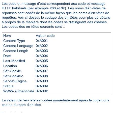
Les code et message d'état correspondent aux code et message
HTTP habituels (par exemple
et
). Les noms d'en-têtes de
200
OK
réponses sont codés de la même façon que les noms d'en-têtes de
requêtes. Voir ci-dessus le codage des en-têtes pour plus de détails
à propos de la manière dont les codes se distinguent des chaînes.
Les codes des en-têtes courants sont ::
Nom
Valeur code
Content-Type
0xA001
Content-Language
0xA002
Content-Length
0xA003
Date
0xA004
Last-Modified
0xA005
Location
0xA006
Set-Cookie
0xA007
Set-Cookie2
0xA008
Servlet-Engine
0xA009
Status
0xA00A
WWW-Authenticate
0xA00B
La valeur de l'en-tête est codée immédiatement après le code ou la
chaîne du nom d'en-tête.