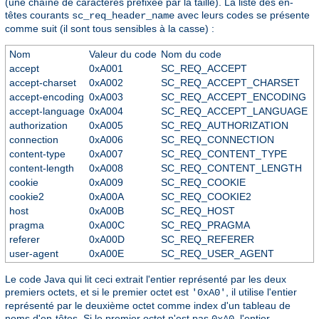
(une chaîne de caractères préfixée par la taille). La liste des en-
têtes courants
avec leurs codes se présente
sc_req_header_name
comme suit (il sont tous sensibles à la casse) :
Nom
Valeur du code
Nom du code
accept
0xA001
SC_REQ_ACCEPT
accept-charset
0xA002
SC_REQ_ACCEPT_CHARSET
accept-encoding
0xA003
SC_REQ_ACCEPT_ENCODING
accept-language
0xA004
SC_REQ_ACCEPT_LANGUAGE
authorization
0xA005
SC_REQ_AUTHORIZATION
connection
0xA006
SC_REQ_CONNECTION
content-type
0xA007
SC_REQ_CONTENT_TYPE
content-length
0xA008
SC_REQ_CONTENT_LENGTH
cookie
0xA009
SC_REQ_COOKIE
cookie2
0xA00A
SC_REQ_COOKIE2
host
0xA00B
SC_REQ_HOST
pragma
0xA00C
SC_REQ_PRAGMA
referer
0xA00D
SC_REQ_REFERER
user-agent
0xA00E
SC_REQ_USER_AGENT
Le code Java qui lit ceci extrait l'entier représenté par les deux
premiers octets, et si le premier octet est
, il utilise l'entier
'0xA0'
représenté par le deuxième octet comme index d'un tableau de
noms d'en-têtes. Si le premier octet n'est pas
, l'entier
0xA0