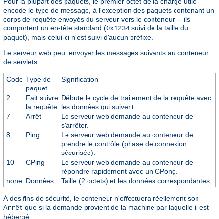
Pour la plupart des paquets, le premier octet de la charge utile
encode le type de message, à l'exception des paquets contenant un
corps de requête envoyés du serveur vers le conteneur -- ils
comportent un en-tête standard (
suivi de la taille du
0x1234
paquet), mais celui-ci n'est suivi d'aucun préfixe.
Le serveur web peut envoyer les messages suivants au conteneur
de servlets :
Code
Type de
Signification
paquet
2
Fait suivre
Débute le cycle de traitement de la requête avec
la requête
les données qui suivent.
7
Arrêt
Le serveur web demande au conteneur de
s'arrêter.
8
Ping
Le serveur web demande au conteneur de
prendre le contrôle (phase de connexion
sécurisée).
10
CPing
Le serveur web demande au conteneur de
répondre rapidement avec un CPong.
none
Données
Taille (2 octets) et les données correspondantes.
À des fins de sécurité, le conteneur n'effectuera réellement son
que si la demande provient de la machine par laquelle il est
Arrêt
hébergé.