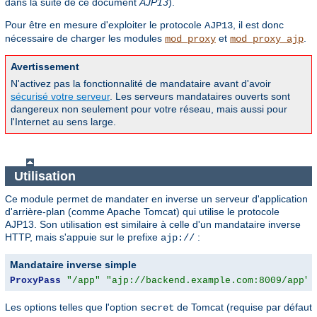
dans la suite de ce document
AJP13
).
Pour être en mesure d'exploiter le protocole
, il est donc
AJP13
nécessaire de charger les modules
et
.
mod_proxy
mod_proxy_ajp
Avertissement
N'activez pas la fonctionnalité de mandataire avant d'avoir
sécurisé votre serveur
. Les serveurs mandataires ouverts sont
dangereux non seulement pour votre réseau, mais aussi pour
l'Internet au sens large.
Utilisation
Ce module permet de mandater en inverse un serveur d'application
d'arrière-plan (comme Apache Tomcat) qui utilise le protocole
AJP13. Son utilisation est similaire à celle d'un mandataire inverse
HTTP, mais s'appuie sur le prefixe
:
ajp://
Mandataire inverse simple
ProxyPass
"/app"
"ajp://backend.example.com:8009/app"
Les options telles que l'option
de Tomcat (requise par défaut
secret