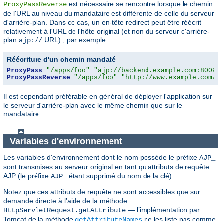
est nécessaire se rencontre lorsque le chemin
ProxyPassReverse
de l'URL au niveau du mandataire est différente de celle du serveur
d'arrière-plan. Dans ce cas, un en-tête redirect peut être réécrit
relativement à l'URL de l'hôte original (et non du serveur d'arrière-
plan
URL) ; par exemple :
ajp://
Réécriture d'un chemin mandaté
ProxyPass
"/apps/foo"
"ajp://backend.example.com:8009/
ProxyPassReverse
"/apps/foo"
"http://www.example.com/f
Il est cependant préférable en général de déployer l'application sur
le serveur d'arrière-plan avec le même chemin que sur le
mandataire.
Variables d'environnement
Les variables d'environnement dont le nom possède le préfixe
AJP_
sont transmises au serveur original en tant qu'attributs de requête
AJP (le préfixe
étant supprimé du nom de la clé).
AJP_
Notez que ces attributs de requête ne sont accessibles que sur
demande directe à l’aide de la méthode
— l’implémentation par
HttpServletRequest.getAttribute
Tomcat de la méthode
ne les liste pas comme
getAttributeNames