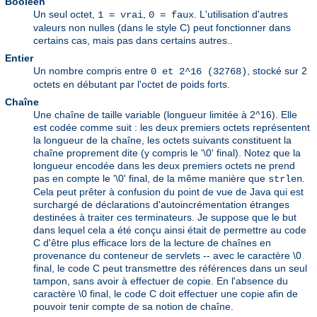
Booléen
Un seul octet,
,
. L'utilisation d'autres
1 = vrai
0 = faux
valeurs non nulles (dans le style C) peut fonctionner dans
certains cas, mais pas dans certains autres..
Entier
Un nombre compris entre
, stocké sur 2
0 et 2^16 (32768)
octets en débutant par l'octet de poids forts.
Chaîne
Une chaîne de taille variable (longueur limitée à 2^16). Elle
est codée comme suit : les deux premiers octets représentent
la longueur de la chaîne, les octets suivants constituent la
chaîne proprement dite (y compris le '\0' final). Notez que la
longueur encodée dans les deux premiers octets ne prend
pas en compte le '\0' final, de la même manière que
.
strlen
Cela peut prêter à confusion du point de vue de Java qui est
surchargé de déclarations d'autoincrémentation étranges
destinées à traiter ces terminateurs. Je suppose que le but
dans lequel cela a été conçu ainsi était de permettre au code
C d'être plus efficace lors de la lecture de chaînes en
provenance du conteneur de servlets -- avec le caractère \0
final, le code C peut transmettre des références dans un seul
tampon, sans avoir à effectuer de copie. En l'absence du
caractère \0 final, le code C doit effectuer une copie afin de
pouvoir tenir compte de sa notion de chaîne.