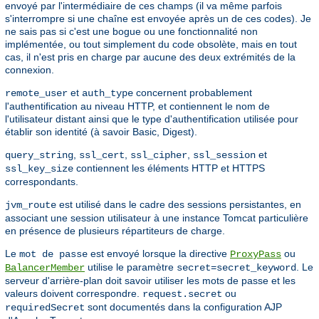
envoyé par l'intermédiaire de ces champs (il va même parfois
s'interrompre si une chaîne est envoyée après un de ces codes). Je
ne sais pas si c'est une bogue ou une fonctionnalité non
implémentée, ou tout simplement du code obsolète, mais en tout
cas, il n'est pris en charge par aucune des deux extrémités de la
connexion.
et
concernent probablement
remote_user
auth_type
l'authentification au niveau HTTP, et contiennent le nom de
l'utilisateur distant ainsi que le type d'authentification utilisée pour
établir son identité (à savoir Basic, Digest).
,
,
,
et
query_string
ssl_cert
ssl_cipher
ssl_session
contiennent les éléments HTTP et HTTPS
ssl_key_size
correspondants.
est utilisé dans le cadre des sessions persistantes, en
jvm_route
associant une session utilisateur à une instance Tomcat particulière
en présence de plusieurs répartiteurs de charge.
Le
est envoyé lorsque la directive
ou
mot de passe
ProxyPass
utilise le paramètre
. Le
BalancerMember
secret=secret_keyword
serveur d'arrière-plan doit savoir utiliser les mots de passe et les
valeurs doivent correspondre.
ou
request.secret
sont documentés dans la configuration AJP
requiredSecret