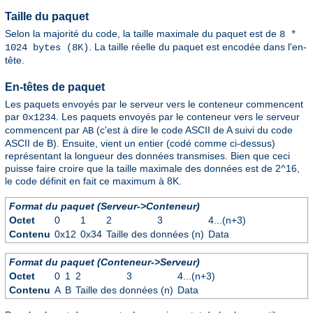
Taille du paquet
Selon la majorité du code, la taille maximale du paquet est de
8 *
. La taille réelle du paquet est encodée dans l'en-
1024 bytes (8K)
tête.
En-têtes de paquet
Les paquets envoyés par le serveur vers le conteneur commencent
par
. Les paquets envoyés par le conteneur vers le serveur
0x1234
commencent par
(c'est à dire le code ASCII de A suivi du code
AB
ASCII de B). Ensuite, vient un entier (codé comme ci-dessus)
représentant la longueur des données transmises. Bien que ceci
puisse faire croire que la taille maximale des données est de 2^16,
le code définit en fait ce maximum à 8K.
Format du paquet (Serveur->Conteneur)
Octet
0
1
2
3
4...(n+3)
Contenu
0x12
0x34
Taille des données (n)
Data
Format du paquet (Conteneur->Serveur)
Octet
0
1
2
3
4...(n+3)
Contenu
A
B
Taille des données (n)
Data