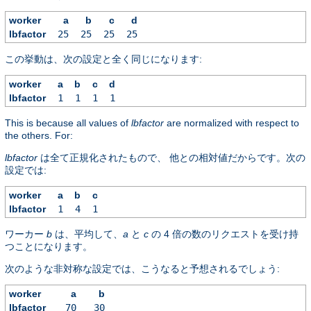
worker
a
b
c
d
lbfactor
25
25
25
25
この挙動は、次の設定と全く同じになります:
worker
a
b
c
d
lbfactor
1
1
1
1
This is because all values of
lbfactor
are normalized with respect to
the others. For:
lbfactor
は全て正規化されたもので、 他との相対値だからです。次の
設定では:
worker
a
b
c
lbfactor
1
4
1
ワーカー
b
は、平均して、
a
と
c
の 4 倍の数のリクエストを受け持
つことになります。
次のような非対称な設定では、こうなると予想されるでしょう:
worker
a
b
lbfactor
70
30