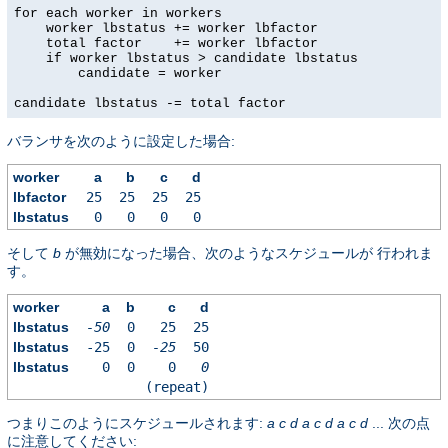
for each worker in workers

    worker lbstatus += worker lbfactor

    total factor    += worker lbfactor

    if worker lbstatus > candidate lbstatus

        candidate = worker

candidate lbstatus -= total factor
バランサを次のように設定した場合:
worker
a
b
c
d
lbfactor
25
25
25
25
lbstatus
0
0
0
0
そして
b
が無効になった場合、次のようなスケジュールが 行われま
す。
worker
a
b
c
d
lbstatus
-50
0
25
25
lbstatus
-25
0
-25
50
lbstatus
0
0
0
0
(repeat)
つまりこのようにスケジュールされます:
a
c
d
a
c
d
a
c
d
... 次の点
に注意してください: