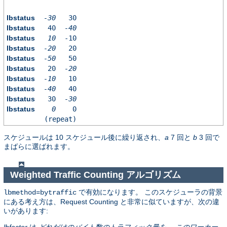
lbstatus
-30
30
lbstatus
40
-40
lbstatus
10
-10
lbstatus
-20
20
lbstatus
-50
50
lbstatus
20
-20
lbstatus
-10
10
lbstatus
-40
40
lbstatus
30
-30
lbstatus
0
0
(repeat)
スケジュールは 10 スケジュール後に繰り返され、
a
7 回と
b
3 回で
まばらに選ばれます。
Weighted Traffic Counting アルゴリズム
で有効になります。 このスケジューラの背景
lbmethod=bytraffic
にある考え方は、Request Counting と非常に似ていますが、次の違
いがあります:
lbfactor
は
どれだけのバイト数のトラフィック量を、 このワーカー