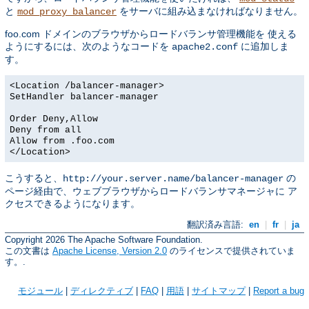
と
をサーバに組み込まなければなりません。
mod_proxy_balancer
foo.com ドメインのブラウザからロードバランサ管理機能を 使える
ようにするには、次のようなコードを
に追加しま
apache2.conf
す。
<Location /balancer-manager>
SetHandler balancer-manager
Order Deny,Allow
Deny from all
Allow from .foo.com
</Location>
こうすると、
の
http://your.server.name/balancer-manager
ページ経由で、ウェブブラウザからロードバランサマネージャに ア
クセスできるようになります。
翻訳済み言語:
en
|
fr
|
ja
Copyright 2026 The Apache Software Foundation.
この文書は
Apache License, Version 2.0
のライセンスで提供されていま
す。.
モジュール
|
ディレクティブ
|
FAQ
|
用語
|
サイトマップ
|
Report a bug