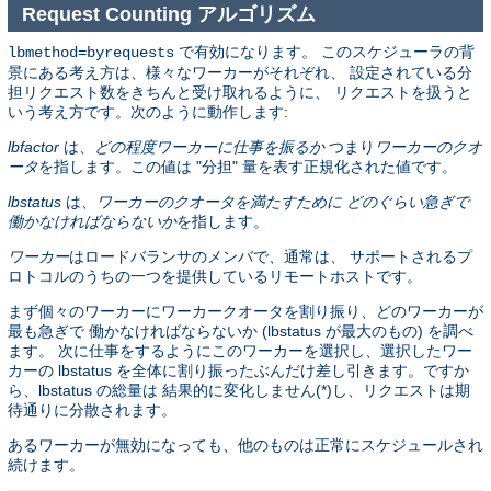
Request Counting アルゴリズム
で有効になります。 このスケジューラの背
lbmethod=byrequests
景にある考え方は、様々なワーカーがそれぞれ、 設定されている分
担リクエスト数をきちんと受け取れるように、 リクエストを扱うと
いう考え方です。次のように動作します:
lbfactor
は、
どの程度ワーカーに仕事を振るか
つまり
ワーカーのクオ
ータ
を指します。この値は "分担" 量を表す正規化された値です。
lbstatus
は、
ワーカーのクオータを満たすために どのぐらい急ぎで
働かなければならないか
を指します。
ワーカー
はロードバランサのメンバで、通常は、 サポートされるプ
ロトコルのうちの一つを提供しているリモートホストです。
まず個々のワーカーにワーカークオータを割り振り、どのワーカーが
最も急ぎで 働かなければならないか (lbstatus が最大のもの) を調べ
ます。 次に仕事をするようにこのワーカーを選択し、選択したワー
カーの lbstatus を全体に割り振ったぶんだけ差し引きます。ですか
ら、lbstatus の総量は 結果的に変化しません(*)し、リクエストは期
待通りに分散されます。
あるワーカーが無効になっても、他のものは正常にスケジュールされ
続けます。