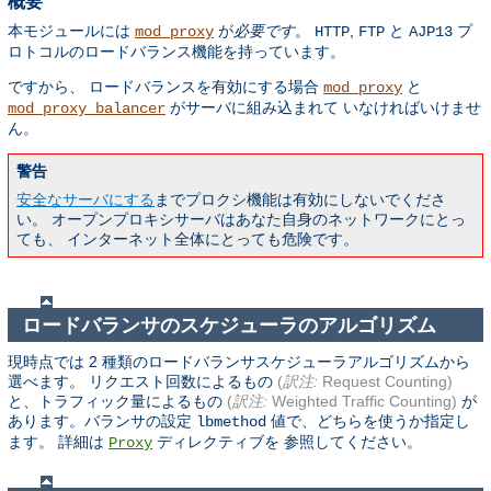
概要
本モジュールには
が
必要です
。
,
と
プ
mod_proxy
HTTP
FTP
AJP13
ロトコルのロードバランス機能を持っています。
ですから、 ロードバランスを有効にする場合
と
mod_proxy
がサーバに組み込まれて いなければいけませ
mod_proxy_balancer
ん。
警告
安全なサーバにする
までプロクシ機能は有効にしないでくださ
い。 オープンプロキシサーバはあなた自身のネットワークにとっ
ても、 インターネット全体にとっても危険です。
ロードバランサのスケジューラのアルゴリズム
現時点では 2 種類のロードバランサスケジューラアルゴリズムから
選べます。 リクエスト回数によるもの
(
訳注:
Request Counting)
と、トラフィック量によるもの
(
訳注:
Weighted Traffic Counting)
が
あります。バランサの設定
値で、どちらを使うか指定し
lbmethod
ます。 詳細は
ディレクティブを 参照してください。
Proxy