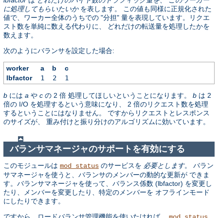
に処理してもらいたいか
を表します。 この値も同様に正規化された
値で、ワーカー全体のうちでの "分担" 量を表現しています。リクエ
スト数を単純に数える代わりに、 どれだけの転送量を処理したかを
数えます。
次のようにバランサを設定した場合:
worker
a
b
c
lbfactor
1
2
1
b
には
a
や
c
の 2 倍 処理してほしいということになります。
b
は 2
倍の I/O を処理するという意味になり、 2 倍のリクエスト数を処理
するということにはなりません。 ですからリクエストとレスポンス
のサイズが、 重み付けと振り分けのアルゴリズムに効いています。
バランサマネージャのサポートを有効にする
このモジュールは
のサービスを
必要とします
。 バラン
mod_status
サマネージャを使うと、バランサのメンバーの動的な更新が できま
す。バランサマネージャを使って、バランス係数 (lbfactor) を変更し
たり、メンバーを変更したり、特定のメンバーを オフラインモード
にしたりできます。
ですから、ロードバランサ管理機能を使いたければ、
mod_status