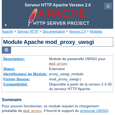
Serveur HTTP Apache Version 2.4
☰
Apache
>
Serveur HTTP
>
Documentation
>
Version 2.4
>
Modules
Module Apache mod_proxy_uwsgi
Description:
Module de passerelle UWSGI pour
mod_proxy
Statut:
Extension
Identificateur de Module:
proxy_uwsgi_module
Fichier Source:
mod_proxy_uwsgi.c
Compatibilité:
Disponible à partir de la version 2.4.30
du serveur HTTP Apache.
Sommaire
Pour pouvoir fonctionner, ce module requiert le chargement
préalable de
. Il fournit le support du
protocole UWSGI
.
mod_proxy