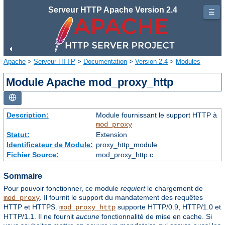
Serveur HTTP Apache Version 2.4
☰
Apache
>
Serveur HTTP
>
Documentation
>
Version 2.4
>
Modules
Module Apache mod_proxy_http
Description:
Module fournissant le support HTTP à
mod_proxy
Statut:
Extension
Identificateur de Module:
proxy_http_module
Fichier Source:
mod_proxy_http.c
Sommaire
Pour pouvoir fonctionner, ce module
requiert
le chargement de
. Il fournit le support du mandatement des requêtes
mod_proxy
HTTP et HTTPS.
supporte HTTP/0.9, HTTP/1.0 et
mod_proxy_http
HTTP/1.1. Il ne fournit
aucune
fonctionnalité de mise en cache. Si