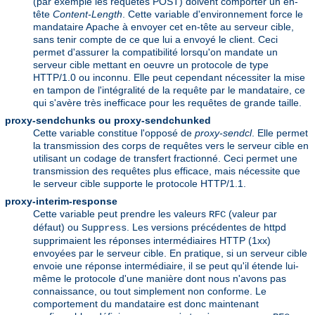
(par exemple les requêtes POST) doivent comporter un en-
tête
Content-Length
. Cette variable d'environnement force le
mandataire Apache à envoyer cet en-tête au serveur cible,
sans tenir compte de ce que lui a envoyé le client. Ceci
permet d'assurer la compatibilité lorsqu'on mandate un
serveur cible mettant en oeuvre un protocole de type
HTTP/1.0 ou inconnu. Elle peut cependant nécessiter la mise
en tampon de l'intégralité de la requête par le mandataire, ce
qui s'avère très inefficace pour les requêtes de grande taille.
proxy-sendchunks ou proxy-sendchunked
Cette variable constitue l'opposé de
proxy-sendcl
. Elle permet
la transmission des corps de requêtes vers le serveur cible en
utilisant un codage de transfert fractionné. Ceci permet une
transmission des requêtes plus efficace, mais nécessite que
le serveur cible supporte le protocole HTTP/1.1.
proxy-interim-response
Cette variable peut prendre les valeurs
(valeur par
RFC
défaut) ou
. Les versions précédentes de httpd
Suppress
supprimaient les réponses intermédiaires HTTP (1xx)
envoyées par le serveur cible. En pratique, si un serveur cible
envoie une réponse intermédiaire, il se peut qu'il étende lui-
même le protocole d'une manière dont nous n'avons pas
connaissance, ou tout simplement non conforme. Le
comportement du mandataire est donc maintenant