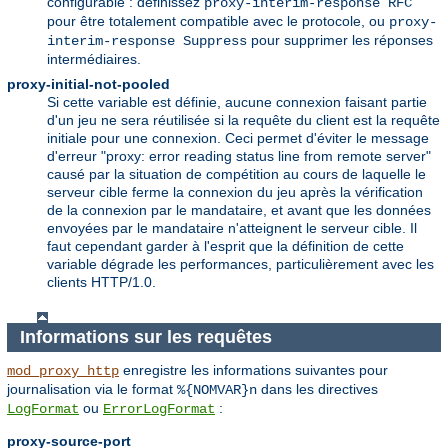
configurable : définissez
proxy-interim-response RFC
pour être totalement compatible avec le protocole, ou
proxy-
pour supprimer les réponses
interim-response Suppress
intermédiaires.
proxy-initial-not-pooled
Si cette variable est définie, aucune connexion faisant partie
d'un jeu ne sera réutilisée si la requête du client est la requête
initiale pour une connexion. Ceci permet d'éviter le message
d'erreur "proxy: error reading status line from remote server"
causé par la situation de compétition au cours de laquelle le
serveur cible ferme la connexion du jeu après la vérification
de la connexion par le mandataire, et avant que les données
envoyées par le mandataire n'atteignent le serveur cible. Il
faut cependant garder à l'esprit que la définition de cette
variable dégrade les performances, particulièrement avec les
clients HTTP/1.0.
Informations sur les requêtes
enregistre les informations suivantes pour
mod_proxy_http
journalisation via le format
dans les directives
%{NOMVAR}n
ou
:
LogFormat
ErrorLogFormat
proxy-source-port